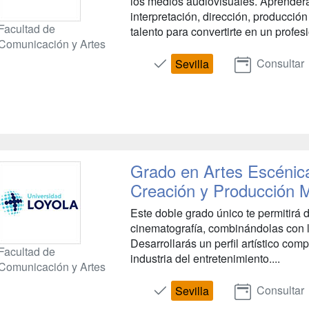
los medios audiovisuales. Aprenderá
interpretación, dirección, producción
Facultad de
talento para convertirte en un profesi
Comunicación y Artes
Consultar
Sevilla
Grado en Artes Escénic
Creación y Producción M
Este doble grado único te permitirá 
cinematografía, combinándolas con l
Desarrollarás un perfil artístico compl
Facultad de
industria del entretenimiento....
Comunicación y Artes
Consultar
Sevilla