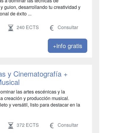
s a dominar las técnicas de
 y guion, desarrollando tu creatividad y
onal de éxito ...
240 ECTS
Consultar
+info gratis
as y Cinematografía +
usical
dominar las artes escénicas y la
a creación y producción musical.
eto y versátil, listo para destacar en la
372 ECTS
Consultar