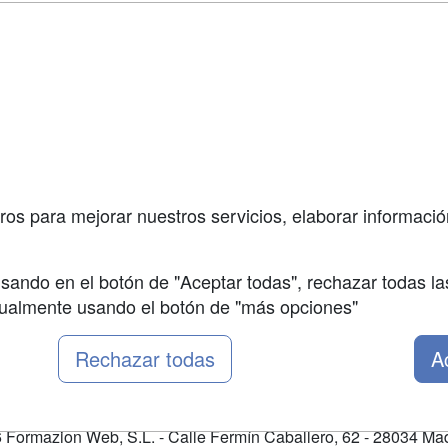
a
Masters y
Contactar
Postgrados
enes somos
Confidenciali
Cursos FP
fas publicidad
Aviso legal
Conferencias
so Usuarios
Copyleft
Cursos de
so Centros
Formación
ros para mejorar nuestros servicios, elaborar información
Oposiciones
sando en el botón de "Aceptar todas", rechazar todas la
nualmente usando el botón de "más opciones"
Rechazar todas
A
Formazion Web, S.L. - Calle Fermín Caballero, 62 - 28034 Mad