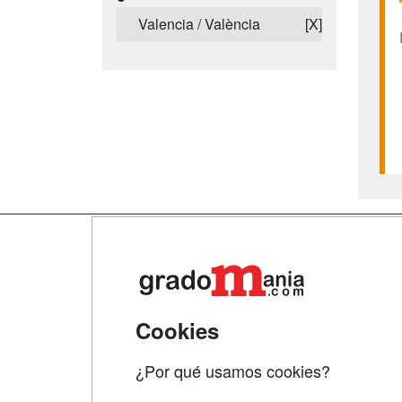
Valencia / València
[X]
Map
Qui
Tari
Cookies
Acce
¿Por qué usamos cookies?
Acce