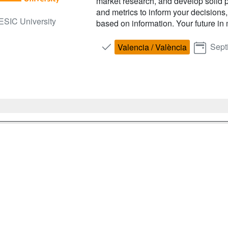
market research, and develop solid p
and metrics to inform your decisions
ESIC University
based on information. Your future in 
Sept
Valencia / València
a
Masters y
Contactar
Postgrados
enes somos
Confidenciali
Cursos FP
fas publicidad
Aviso legal
Conferencias
so Usuarios
Copyleft
Cursos de
so Centros
Formación