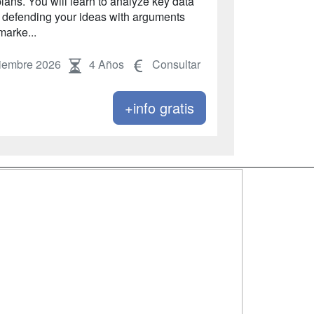
lans. You will learn to analyze key data
, defending your ideas with arguments
marke...
iembre 2026
4 Años
Consultar
+info gratis
SÍGUENOS EN:
dad