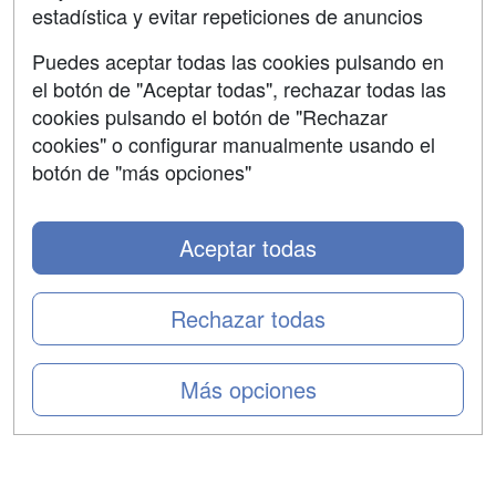
estadística y evitar repeticiones de anuncios
Aviso legal
Puedes aceptar todas las cookies pulsando en
Copyleft
el botón de "Aceptar todas", rechazar todas las
cookies pulsando el botón de "Rechazar
cookies" o configurar manualmente usando el
botón de "más opciones"
Grupo formazion:
Aceptar todas
Rechazar todas
Más opciones
Copyright 2000-2026 Formazion Web, S.L. - Calle
Fermín Caballero, 62 - 28034 Madrid Tel: 91 533 70 78