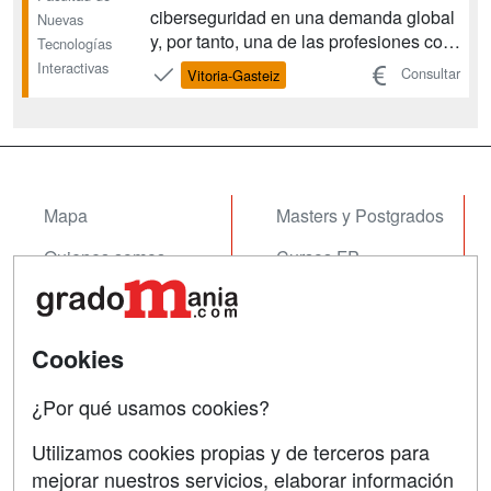
ciberseguridad en una demanda global
Nuevas
y, por tanto, una de las profesiones con
Tecnologías
más futuro del momento. La creciente
Interactivas
Consultar
Vitoria-Gasteiz
demanda de este perfil se enfrenta, no
obstante, a una gran debilidad en el
mercado laboral por la falta de
especialistas cualificados pa...
Mapa
Masters y Postgrados
Quienes somos
Cursos FP
Tarifas publicidad
Conferencias
Acceso Usuarios
Cursos de Formación
Cookies
Acceso Centros
Oposiciones
¿Por qué usamos cookies?
SÍGUENOS EN:
Contactar
Utilizamos cookies propias y de terceros para
mejorar nuestros servicios, elaborar información
Confidencialidad