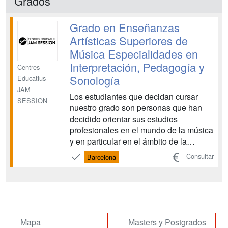
Grados
Grado en Enseñanzas
Artísticas Superiores de
Música Especialidades en
Interpretación, Pedagogía y
Centres
Sonología
Educatius
JAM
Los estudiantes que decidan cursar
SESSION
nuestro grado son personas que han
decidido orientar sus estudios
profesionales en el mundo de la música
y en particular en el ámbito de la
música moderna y todas sus
Consultar
Barcelona
ramificaciones hasta la actualidad.
Interesados en las nuevas tendencias y
que quieren experimentar tanto con
instrumentos clásicos, como actuales
y...
Mapa
Masters y Postgrados