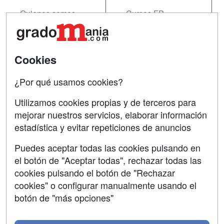
Quienes somos
Cursos FP
Tarifas publicidad
Conferencias
Acceso Usuarios
Cursos de Formación
Cookies
Acceso Centros
Oposiciones
¿Por qué usamos cookies?
SÍGUENOS EN:
Contactar
Utilizamos cookies propias y de terceros para
mejorar nuestros servicios, elaborar información
Confidencialidad
estadística y evitar repeticiones de anuncios
Aviso legal
Puedes aceptar todas las cookies pulsando en
Copyleft
el botón de "Aceptar todas", rechazar todas las
cookies pulsando el botón de "Rechazar
cookies" o configurar manualmente usando el
botón de "más opciones"
Grupo formazion: