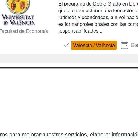
El programa de Doble Grado en Dere
que quieran obtener una formación co
jurídicos y económicos, a nivel naci
es formar profesionales con las com
responsabilidades...
Facultad de Economía
Con
Valencia / València
a
Masters y
Contactar
Postgrados
enes somos
Confidenciali
Cursos FP
fas publicidad
Aviso legal
Conferencias
so Usuarios
Copyleft
Cursos de
so Centros
Formación
ros para mejorar nuestros servicios, elaborar información