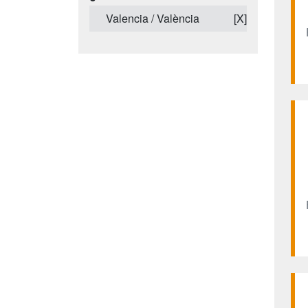
Valencia / València
[X]