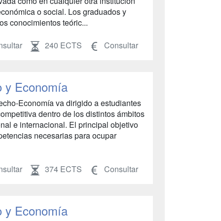
vada como en cualquier otra institución
 económica o social. Los graduados y
s conocimientos teóric...
sultar
240 ECTS
Consultar
o y Economía
cho-Economía va dirigido a estudiantes
mpetitiva dentro de los distintos ámbitos
onal e internacional. El principal objetivo
petencias necesarias para ocupar
sultar
374 ECTS
Consultar
o y Economía