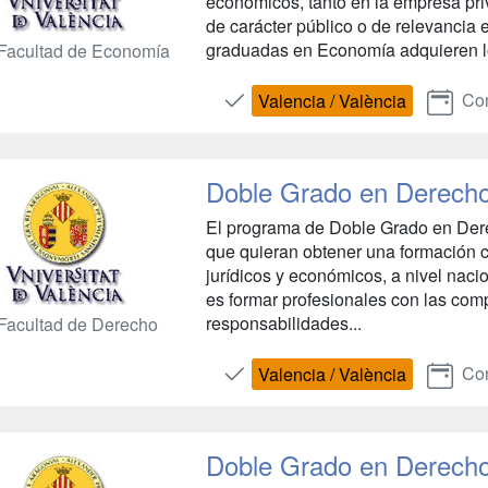
económicos, tanto en la empresa pri
de carácter público o de relevancia
graduadas en Economía adquieren lo
Facultad de Economía
Con
Valencia / València
Doble Grado en Derech
El programa de Doble Grado en Dere
que quieran obtener una formación co
jurídicos y económicos, a nivel naci
es formar profesionales con las com
responsabilidades...
Facultad de Derecho
Con
Valencia / València
Doble Grado en Derech