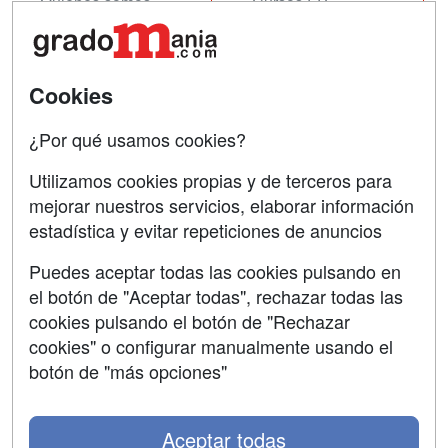
Quienes somos
Cursos FP
Tarifas publicidad
Conferencias
Acceso Usuarios
Cursos de Formación
Cookies
Acceso Centros
Oposiciones
¿Por qué usamos cookies?
SÍGUENOS EN:
Contactar
Utilizamos cookies propias y de terceros para
mejorar nuestros servicios, elaborar información
Confidencialidad
estadística y evitar repeticiones de anuncios
Aviso legal
Puedes aceptar todas las cookies pulsando en
Copyleft
el botón de "Aceptar todas", rechazar todas las
cookies pulsando el botón de "Rechazar
cookies" o configurar manualmente usando el
botón de "más opciones"
Grupo formazion:
Aceptar todas