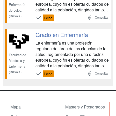
europea, cuyo fin es ofertar cuidados de
Enfermería
calidad a la población, dirigidos tanto a
de Leioa
la promoción de la salud y prevención
(Bizkaia)
Consultar
Leioa
de la enfermedad como a la curación o
rehabilitación durante los procesos
patológicos. El Grado en Enfermería te
Grado en Enfermería
form...
La enfermería es una profesión
regulada del área de las ciencias de la
salud, reglamentada por una directriz
Facultad de
europea, cuyo fin es ofertar cuidados de
Medicina y
calidad a la población, dirigidos tanto a
Enfermería
la promoción de la salud y prevención
(Bizkaia)
Consultar
Leioa
de la enfermedad como a la curación o
rehabilitación durante los procesos
patológicos. El Grado en Enfermería te
form...
Mapa
Masters y Postgrados