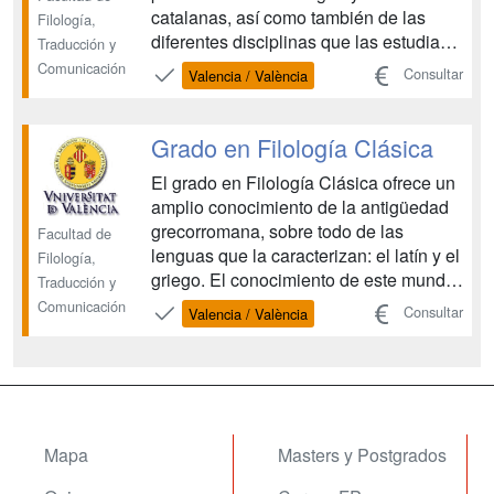
catalanas, así como también de las
Filología,
diferentes disciplinas que las estudian
Traducción y
(lingüística, sociolingüística, teoría de la
Comunicación
Consultar
Valencia / València
literatura, etc.). Este grado forma
profesionales capacitados para dar
respuesta a las necesidades
Grado en Filología Clásica
comunicativas de la sociedad ac...
El grado en Filología Clásica ofrece un
amplio conocimiento de la antigüedad
grecorromana, sobre todo de las
Facultad de
lenguas que la caracterizan: el latín y el
Filología,
griego. El conocimiento de este mundo
Traducción y
cultural, fundamental en el origen y el
Comunicación
Consultar
Valencia / València
desarrollo de la sociedad europea,
proporciona una formación humanística
sólida, al tiempo que permite la
adquisición de...
Mapa
Masters y Postgrados