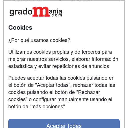
Quienes somos
Cursos FP
Tarifas publicidad
Conferencias
Acceso Usuarios
Cursos de Formación
Cookies
Acceso Centros
Oposiciones
¿Por qué usamos cookies?
SÍGUENOS EN:
Contactar
Utilizamos cookies propias y de terceros para
mejorar nuestros servicios, elaborar información
Confidencialidad
estadística y evitar repeticiones de anuncios
Aviso legal
Puedes aceptar todas las cookies pulsando en
Copyleft
el botón de "Aceptar todas", rechazar todas las
cookies pulsando el botón de "Rechazar
cookies" o configurar manualmente usando el
botón de "más opciones"
Grupo formazion:
Aceptar todas