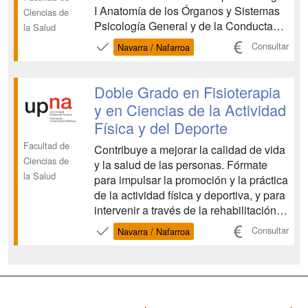
I Anatomía de los Órganos y Sistemas
Ciencias de
Psicología General y de la Conducta
la Salud
Valoración en Fisioterapia I
Consultar
Navarra / Nafarroa
Procedimientos Generales en
Fisioterapia Segundo Curso: Patología
II Valoración en Fisioterapia II
Doble Grado en Fisioterapia
Cinesiterapia Neuroanatomía
y en Ciencias de la Actividad
Funcional...
Física y del Deporte
Facultad de
Contribuye a mejorar la calidad de vida
Ciencias de
y la salud de las personas. Fórmate
la Salud
para impulsar la promoción y la práctica
de la actividad física y deportiva, y para
intervenir a través de la rehabilitación,
la motricidad, la prevención de lesiones
Consultar
Navarra / Nafarroa
y el tratamiento de patologías.
Obtendrás dos títulos en ámbitos con
una importante demanda de profesion...