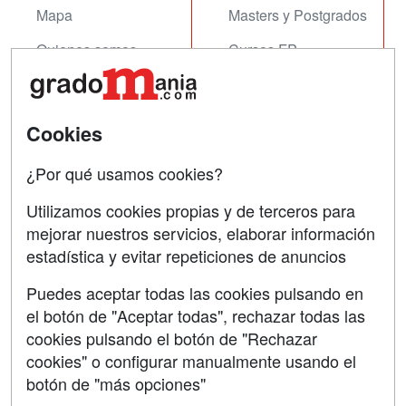
Mapa
Masters y Postgrados
Quienes somos
Cursos FP
Tarifas publicidad
Conferencias
Acceso Usuarios
Cursos de Formación
Cookies
Acceso Centros
Oposiciones
¿Por qué usamos cookies?
SÍGUENOS EN:
Contactar
Utilizamos cookies propias y de terceros para
mejorar nuestros servicios, elaborar información
Confidencialidad
estadística y evitar repeticiones de anuncios
Aviso legal
Puedes aceptar todas las cookies pulsando en
Copyleft
el botón de "Aceptar todas", rechazar todas las
cookies pulsando el botón de "Rechazar
cookies" o configurar manualmente usando el
botón de "más opciones"