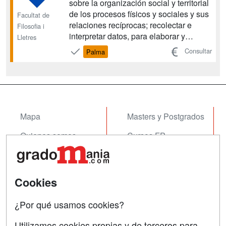
sobre la organización social y territorial
de los procesos físicos y sociales y sus
Facultat de
relaciones recíprocas; recolectar e
Filosofia i
interpretar datos, para elaborar y
Lletres
defender argumentos y transmitir ideas,
Consultar
Palma
problemas y soluciones; desarrollar
comprensión críticas y dominio de la
tecnología de análisis de datos
geográficos....
Mapa
Masters y Postgrados
Quienes somos
Cursos FP
Tarifas publicidad
Conferencias
Acceso Usuarios
Cursos de Formación
Cookies
Acceso Centros
Oposiciones
¿Por qué usamos cookies?
SÍGUENOS EN:
Contactar
Utilizamos cookies propias y de terceros para