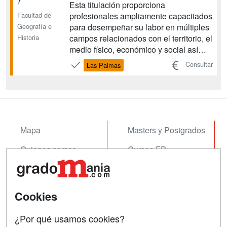
Esta titulación proporciona
Facultad de
profesionales ampliamente capacitados
Geografía e
para desempeñar su labor en múltiples
Historia
campos relacionados con el territorio, el
medio físico, económico y social así
como la organización política. Una
Consultar
Las Palmas
formación rigurosa, flexible, transversal
y con conexiones interdisciplinares,
adaptable a los diferentes ámbitos
profesionales rela...
Mapa
Masters y Postgrados
Quienes somos
Cursos FP
Tarifas publicidad
Conferencias
Acceso Usuarios
Cursos de Formación
Cookies
Acceso Centros
Oposiciones
¿Por qué usamos cookies?