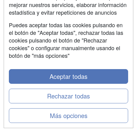
mejorar nuestros servicios, elaborar información
Confidencialidad
estadística y evitar repeticiones de anuncios
Aviso legal
Puedes aceptar todas las cookies pulsando en
Copyleft
el botón de "Aceptar todas", rechazar todas las
cookies pulsando el botón de "Rechazar
cookies" o configurar manualmente usando el
botón de "más opciones"
Grupo formazion:
Aceptar todas
Rechazar todas
Más opciones
Copyright 2000-2026 Formazion Web, S.L. - Calle