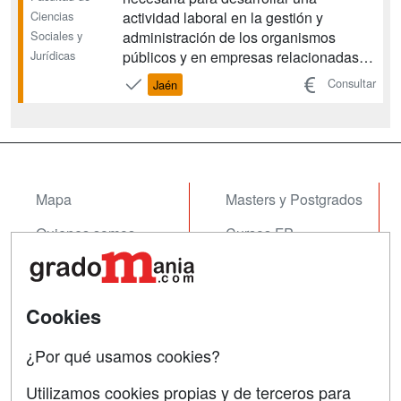
Ciencias
actividad laboral en la gestión y
Sociales y
administración de los organismos
Jurídicas
públicos y en empresas relacionadas
con éstos. Se persigue que el
Consultar
Jaén
alumnado, por un lado, adquiera
conocimientos en competencias
multidisciplinares propias del gestor
público, y, por otro, que el futuro
graduado alcan...
Mapa
Masters y Postgrados
Quienes somos
Cursos FP
Tarifas publicidad
Conferencias
Acceso Usuarios
Cursos de Formación
Cookies
Acceso Centros
Oposiciones
¿Por qué usamos cookies?
SÍGUENOS EN:
Contactar
Utilizamos cookies propias y de terceros para