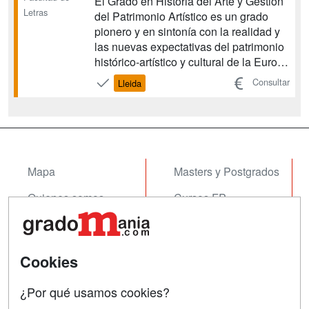
El Grado en Historia del Arte y Gestión
Letras
del Patrimonio Artístico es un grado
pionero y en sintonía con la realidad y
las nuevas expectativas del patrimonio
histórico-artístico y cultural de la Europa
del siglo XXI. Un grado orientado a la
Consultar
Lleida
capacitación profesional de los nuevos
graduados: al día, preparados,
capaces, competentes, dinámicos,
emprende...
Mapa
Masters y Postgrados
Quienes somos
Cursos FP
Tarifas publicidad
Conferencias
Acceso Usuarios
Cursos de Formación
Cookies
Acceso Centros
Oposiciones
¿Por qué usamos cookies?