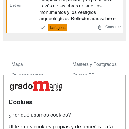
Lletres
través de las obras de arte, los
monumentos y los vestigios
arqueológicos. Reflexionarás sobre el
papel que las nuevas tecnologías
Consultar
Tarragona
juegan en el proceso de acumulación,
selección, reproducción, estudio y
transmisión del patrimonio cultural del
pasado. Por esta razón, aprenderás ...
Mapa
Masters y Postgrados
Quienes somos
Cursos FP
Tarifas publicidad
Conferencias
Acceso Usuarios
Cursos de Formación
Cookies
Acceso Centros
Oposiciones
¿Por qué usamos cookies?
SÍGUENOS EN:
Contactar
Utilizamos cookies propias y de terceros para