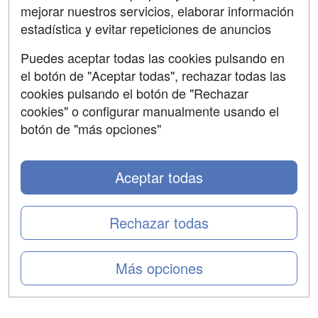
mejorar nuestros servicios, elaborar información
Confidencialidad
estadística y evitar repeticiones de anuncios
Aviso legal
Puedes aceptar todas las cookies pulsando en
Copyleft
el botón de "Aceptar todas", rechazar todas las
cookies pulsando el botón de "Rechazar
cookies" o configurar manualmente usando el
botón de "más opciones"
Grupo formazion:
Aceptar todas
Rechazar todas
Más opciones
Copyright 2000-2026 Formazion Web, S.L. - Calle