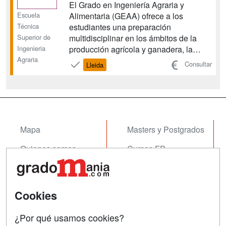
El Grado en Ingeniería Agraria y
Escuela
Alimentaria (GEAA) ofrece a los
Técnica
estudiantes una preparación
Superior de
multidisciplinar en los ámbitos de la
Ingenieria
producción agrícola y ganadera, la
Agraria
ingeniería rural, la gestión del territorio,
Consultar
Lleida
la agroindustria, la ingeniería de los
espacios verdes y el paisajismo. Los
estudiantes tienen la oportunidad de
hacer prácticas extern...
Mapa
Masters y Postgrados
Quienes somos
Cursos FP
Tarifas publicidad
Conferencias
Acceso Usuarios
Cursos de Formación
Cookies
Acceso Centros
Oposiciones
¿Por qué usamos cookies?