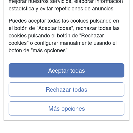
mejorar nuestros servicios, elaborar información
Confidencialidad
estadística y evitar repeticiones de anuncios
Aviso legal
Puedes aceptar todas las cookies pulsando en
Copyleft
el botón de "Aceptar todas", rechazar todas las
cookies pulsando el botón de "Rechazar
cookies" o configurar manualmente usando el
botón de "más opciones"
Grupo formazion:
Aceptar todas
Rechazar todas
Más opciones
Copyright 2000-2026 Formazion Web, S.L. - Calle