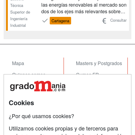
las energías renovables al mercado son
Técnica
dos de los ejes más relevantes sobre
Superior de
los que pivota el trabajo de los
Ingeniería
Consultar
Cartagena
ingenieros eléctricos. Esta especialidad
Industrial
de la ingeniería se desenvuelve entre el
compromiso de disminuir el consumo
energéti...
Mapa
Masters y Postgrados
Quienes somos
Cursos FP
Tarifas publicidad
Conferencias
Acceso Usuarios
Cursos de Formación
Cookies
Acceso Centros
Oposiciones
¿Por qué usamos cookies?
SÍGUENOS EN:
Contactar
Utilizamos cookies propias y de terceros para