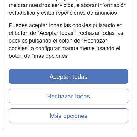
mejorar nuestros servicios, elaborar información
Confidencialidad
estadística y evitar repeticiones de anuncios
Aviso legal
Puedes aceptar todas las cookies pulsando en
Copyleft
el botón de "Aceptar todas", rechazar todas las
cookies pulsando el botón de "Rechazar
cookies" o configurar manualmente usando el
botón de "más opciones"
Grupo formazion:
Aceptar todas
Rechazar todas
Más opciones
Copyright 2000-2026 Formazion Web, S.L. - Calle