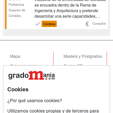
Politécnica
se encuadra dentro de la Rama de
Superior de
Ingeniería y Arquitectura y pretende
Córdoba
desarrollar una serie capacidades,
habilidades y destrezas que permiten la
Consultar
Córdoba
adquisición de las competencias
propias de la profesión de Ingeniero
Técnico Industrial para el ejercicio
profesional....
Mapa
Masters y Postgrados
Quienes somos
Cursos FP
Tarifas publicidad
Conferencias
Acceso Usuarios
Cursos de Formación
Cookies
Acceso Centros
Oposiciones
¿Por qué usamos cookies?
SÍGUENOS EN:
Contactar
Utilizamos cookies propias y de terceros para