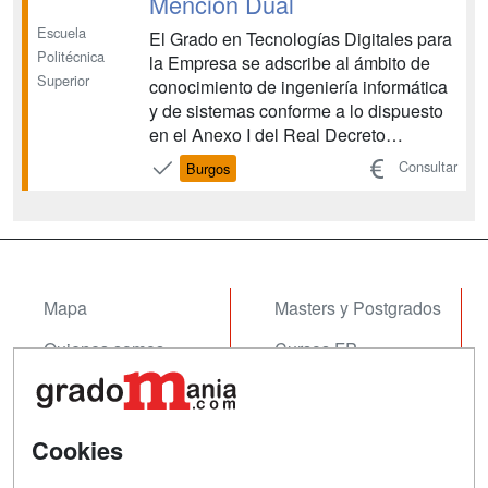
Mención Dual
Escuela
El Grado en Tecnologías Digitales para
Politécnica
la Empresa se adscribe al ámbito de
Superior
conocimiento de ingeniería informática
y de sistemas conforme a lo dispuesto
en el Anexo I del Real Decreto
822/2021. Además, acorde al artículo
Consultar
Burgos
22 de dicho Real Decreto, la titulación
incluye una mención dual en la que 60
créditos, del total de 240 créditos del
Plan de Estu...
Mapa
Masters y Postgrados
Quienes somos
Cursos FP
Tarifas publicidad
Conferencias
Acceso Usuarios
Cursos de Formación
Cookies
Acceso Centros
Oposiciones