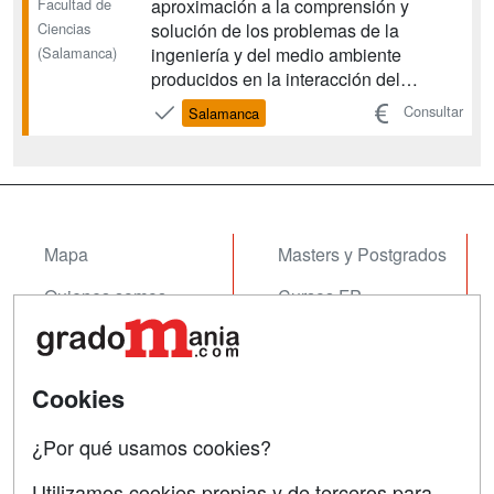
Facultad de
aproximación a la comprensión y
Ciencias
solución de los problemas de la
(Salamanca)
ingeniería y del medio ambiente
producidos en la interacción del
hombre con el medio geológico. La
Consultar
Salamanca
Ingeniería Geológica se implica
directamente en la seguridad y, por
tanto, en el bienestar de la población,
mediante el estudio de la viabilidad de
las obr...
Mapa
Masters y Postgrados
Quienes somos
Cursos FP
Tarifas publicidad
Conferencias
Acceso Usuarios
Cursos de Formación
Cookies
Acceso Centros
Oposiciones
¿Por qué usamos cookies?
SÍGUENOS EN:
Contactar
Utilizamos cookies propias y de terceros para