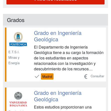
Grados
Grado en Ingeniería
Geológica
El Departamento de Ingeniería
E.T.S.I.
Geológica tiene a su cargo la formación
Minas y
de los estudiantes en aspectos
Energía
relacionados con la investigación y
descubrimiento de los recursos
minerales, abarcando los hidrocarburos
Consultar
Madrid
y las aguas subterráneas, y para ello
confronta las disciplinas relacionadas
con la Geología, Mineralogía,
Grado en Ingeniería
Petrología, Metalogenia, Hidrogeolog...
Geológica
Estos estudios proporcionan una