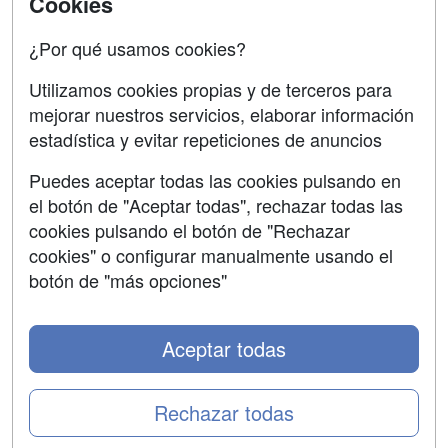
Cookies
Acceso Centros
Oposiciones
¿Por qué usamos cookies?
SÍGUENOS EN:
Contactar
Utilizamos cookies propias y de terceros para
mejorar nuestros servicios, elaborar información
Confidencialidad
estadística y evitar repeticiones de anuncios
Aviso legal
Puedes aceptar todas las cookies pulsando en
Copyleft
el botón de "Aceptar todas", rechazar todas las
cookies pulsando el botón de "Rechazar
cookies" o configurar manualmente usando el
botón de "más opciones"
Grupo formazion:
Aceptar todas
Rechazar todas