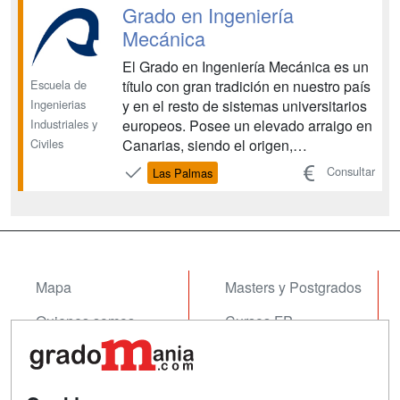
Grado en Ingeniería
Mecánica
El Grado en Ingeniería Mecánica es un
Escuela de
título con gran tradición en nuestro país
Ingenierias
y en el resto de sistemas universitarios
Industriales y
europeos. Posee un elevado arraigo en
Civiles
Canarias, siendo el origen,
conjuntamente con otras titulaciones,
Consultar
Las Palmas
de la creación de la Universidad
Politécnica, embrión de la actual
Universidad de Las Palmas de Gran
Canaria. El futuro eg...
Mapa
Masters y Postgrados
Quienes somos
Cursos FP
Tarifas publicidad
Conferencias
Acceso Usuarios
Cursos de Formación