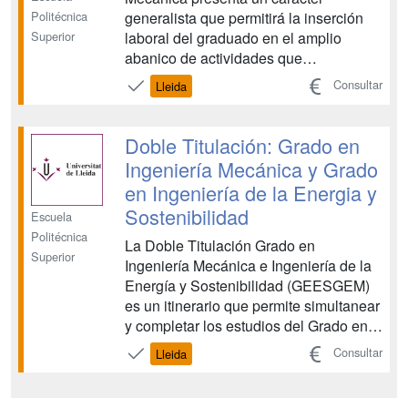
Politécnica
generalista que permitirá la inserción
Superior
laboral del graduado en el amplio
abanico de actividades que
actualmente desarrolla el titulado en
Consultar
Lleida
Ingeniería Técnica Industrial,
especialidad en Mecánica. Esta última
titulación, que se extingue con los
Doble Titulación: Grado en
grados, se inició en la EPS el curso
Ingeniería Mecánica y Grado
1997/98...
en Ingeniería de la Energia y
Sostenibilidad
Escuela
Politécnica
La Doble Titulación Grado en
Superior
Ingeniería Mecánica e Ingeniería de la
Energía y Sostenibilidad (GEESGEM)
es un itinerario que permite simultanear
y completar los estudios del Grado en
Ingeniería de la Energía y
Consultar
Lleida
Sostenibilidad (GEES) y el Grado en
Ingeniería Mecánica (GEM), que se
imparten respectivamente en la