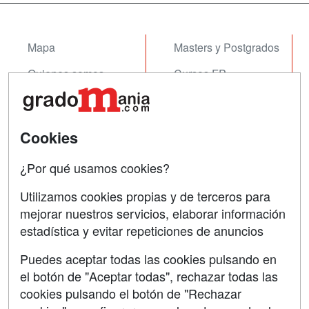
Escuela Politécnica Superior de la
Unive...
Mapa
Masters y Postgrados
Quienes somos
Cursos FP
Tarifas publicidad
Conferencias
Acceso Usuarios
Cursos de Formación
Cookies
Acceso Centros
Oposiciones
¿Por qué usamos cookies?
SÍGUENOS EN:
Contactar
Utilizamos cookies propias y de terceros para
mejorar nuestros servicios, elaborar información
Confidencialidad
estadística y evitar repeticiones de anuncios
Aviso legal
Puedes aceptar todas las cookies pulsando en
Copyleft
el botón de "Aceptar todas", rechazar todas las
cookies pulsando el botón de "Rechazar