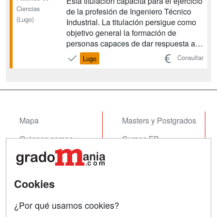
Esta titulación capacita para el ejercicio
Ciencias
de la profesión de Ingeniero Técnico
(Lugo)
Industrial. La titulación persigue como
objetivo general la formación de
personas capaces de dar respuesta a
las necesidades reales de la sociedad
Consultar
Lugo
en el ámbito de la transformación de
materias primas, productos naturales y
de la actividad industrial en el sentido
más a...
Mapa
Masters y Postgrados
Quienes somos
Cursos FP
Tarifas publicidad
Conferencias
Acceso Usuarios
Cursos de Formación
Cookies
Acceso Centros
Oposiciones
¿Por qué usamos cookies?