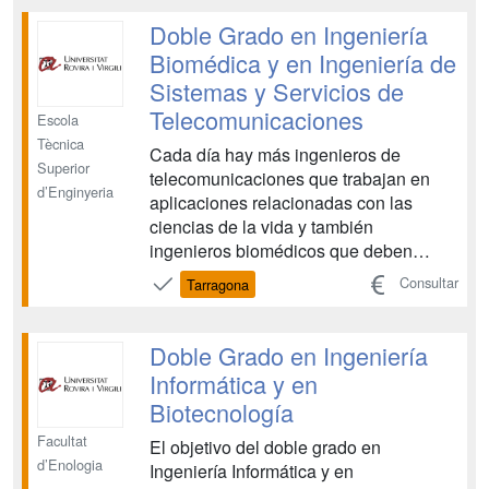
biotecnológicos. En este doble grado
aprenderás a utilizar las herramientas
Doble Grado en Ingeniería
conceptuales, manuales y técnicas
Biomédica y en Ingeniería de
necesarias p...
Sistemas y Servicios de
Telecomunicaciones
Escola
Tècnica
Cada día hay más ingenieros de
Superior
telecomunicaciones que trabajan en
d’Enginyeria
aplicaciones relacionadas con las
ciencias de la vida y también
ingenieros biomédicos que deben
enfrentarse a problemas relacionados
Consultar
Tarragona
con el tratamiento de la señal y las
comunicaciones. El objetivo de este
doble grado es dar salida a esta
Doble Grado en Ingeniería
demanda de conocimientos
Informática y en
transversales en un ...
Biotecnología
Facultat
El objetivo del doble grado en
d’Enologia
Ingeniería Informática y en