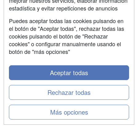
mejorar nuestros servicios, elaborar información
Confidencialidad
estadística y evitar repeticiones de anuncios
Aviso legal
Puedes aceptar todas las cookies pulsando en
Copyleft
el botón de "Aceptar todas", rechazar todas las
cookies pulsando el botón de "Rechazar
cookies" o configurar manualmente usando el
botón de "más opciones"
Grupo formazion:
Aceptar todas
Rechazar todas
Más opciones
Copyright 2000-2026 Formazion Web, S.L. - Calle