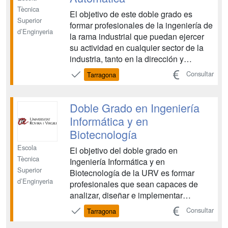
Tècnica
El objetivo de este doble grado es
Superior
formar profesionales de la ingeniería de
d’Enginyeria
la rama industrial que puedan ejercer
su actividad en cualquier sector de la
industria, tanto en la dirección y
administración de empresas
Consultar
Tarragona
industriales como en el sector de I+D+I
de cualquier ámbito de la ingeniería
eléctrica, electrónica y automática. Este
Doble Grado en Ingeniería
grado conduce a ...
Informática y en
Biotecnología
Escola
El objetivo del doble grado en
Tècnica
Ingeniería Informática y en
Superior
Biotecnología de la URV es formar
d’Enginyeria
profesionales que sean capaces de
analizar, diseñar e implementar
soluciones informáticas a los
Consultar
Tarragona
problemas que plantean los procesos