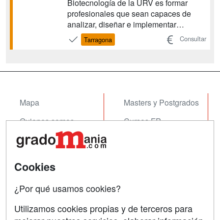
Biotecnología de la URV es formar
profesionales que sean capaces de
analizar, diseñar e implementar
soluciones informáticas a los
Consultar
Tarragona
problemas que plantean los procesos
biotecnológicos. En este doble grado
aprenderás a utilizar las herramientas
conceptuales, manuales y técnicas
necesarias p...
Mapa
Masters y Postgrados
Quienes somos
Cursos FP
Tarifas publicidad
Conferencias
Acceso Usuarios
Cursos de Formación
Cookies
Acceso Centros
Oposiciones
¿Por qué usamos cookies?
SÍGUENOS EN:
Contactar
Utilizamos cookies propias y de terceros para