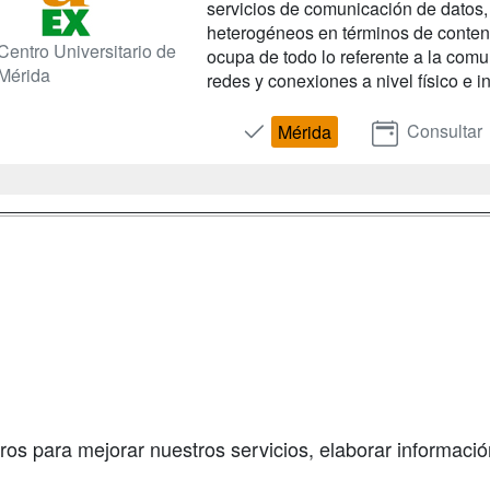
servicios de comunicación de datos, 
heterogéneos en términos de conteni
Centro Universitario de
ocupa de todo lo referente a la com
Mérida
redes y conexiones a nivel físico e i
Consultar
Mérida
a
Masters y
Contactar
Postgrados
enes somos
Confidenciali
Cursos FP
fas publicidad
Aviso legal
Conferencias
so Usuarios
Copyleft
Cursos de
so Centros
Formación
ros para mejorar nuestros servicios, elaborar información
Oposiciones