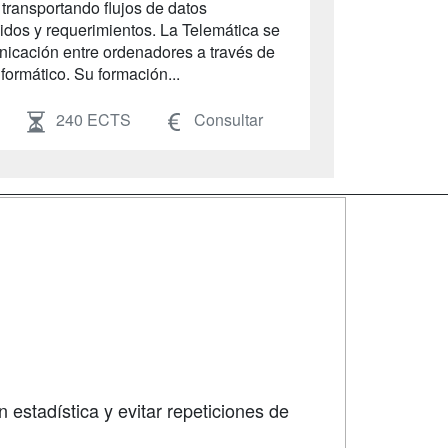
transportando flujos de datos
dos y requerimientos. La Telemática se
unicación entre ordenadores a través de
nformático. Su formación...
240 ECTS
Consultar
SÍGUENOS EN:
dad
 estadística y evitar repeticiones de