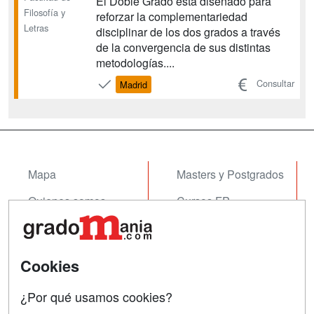
El Doble Grado está diseñado para
Filosofía y
reforzar la complementariedad
Letras
disciplinar de los dos grados a través
de la convergencia de sus distintas
metodologías....
Consultar
Madrid
Mapa
Masters y Postgrados
Quienes somos
Cursos FP
Tarifas publicidad
Conferencias
Acceso Usuarios
Cursos de Formación
Cookies
Acceso Centros
Oposiciones
¿Por qué usamos cookies?