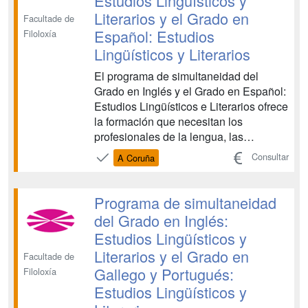
Estudios Lingüísticos y
Literarios y el Grado en
Facultade de
Español: Estudios
Filoloxía
Lingüísticos y Literarios
El programa de simultaneidad del
Grado en Inglés y el Grado en Español:
Estudios Lingüísticos e Literarios ofrece
la formación que necesitan los
profesionales de la lengua, las
literaturas y la cultura de los ámbitos
Consultar
A Coruña
anglófono e hispánico. Proporciona un
dominio profesional del inglés y del
español y una amplia perspectiva de
Programa de simultaneidad
las literaturas en ...
del Grado en Inglés:
Estudios Lingüísticos y
Literarios y el Grado en
Facultade de
Gallego y Portugués:
Filoloxía
Estudios Lingüísticos y