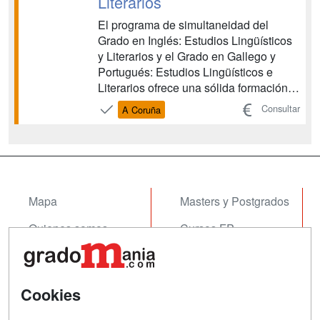
Literarios
El programa de simultaneidad del
Grado en Inglés: Estudios Lingüísticos
y Literarios y el Grado en Gallego y
Portugués: Estudios Lingüísticos e
Literarios ofrece una sólida formación
en lengua, literatura y cultura para los
Consultar
A Coruña
ámbitos anglófono e hispánico.
También proporciona una amplia
perspectiva de las correntes lingüísticas
y de la ciencia litera...
Mapa
Masters y Postgrados
Quienes somos
Cursos FP
Tarifas publicidad
Conferencias
Acceso Usuarios
Cursos de Formación
Cookies
Acceso Centros
Oposiciones