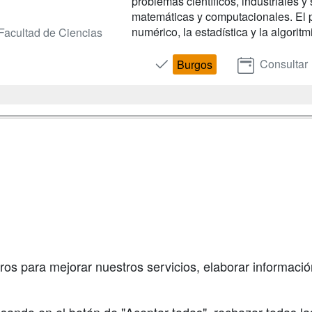
problemas científicos, industriales 
matemáticas y computacionales. El pl
numérico, la estadística y la algorit
Facultad de Ciencias
Consultar
Burgos
a
Masters y
Contactar
Postgrados
enes somos
Confidenciali
Cursos FP
fas publicidad
Aviso legal
Conferencias
so Usuarios
Copyleft
Cursos de
so Centros
Formación
ros para mejorar nuestros servicios, elaborar información
Oposiciones