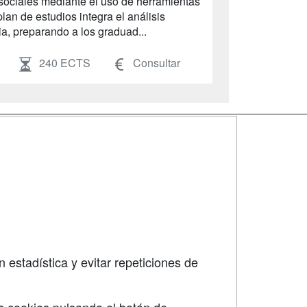
y sociales mediante el uso de herramientas
an de estudios integra el análisis
mia, preparando a los graduad...
240 ECTS
Consultar
SÍGUENOS EN:
dad
 estadística y evitar repeticiones de