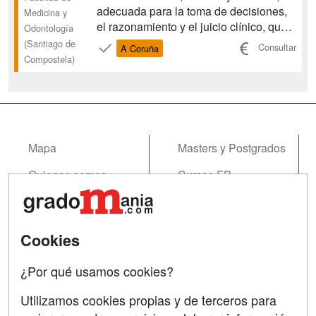
adecuada para la toma de decisiones,
Medicina y
el razonamiento y el juicio clínico, que
Odontología
presten una atención clínica de calidad,
(Santiago de
Consultar
A Coruña
asegurando que los pacientes no
Compostela)
corran riesgos innecesarios. Esta
titulación también busca formar
profesionales que muestre...
Mapa
Masters y Postgrados
Quienes somos
Cursos FP
Tarifas publicidad
Conferencias
Acceso Usuarios
Cursos de Formación
Cookies
Acceso Centros
Oposiciones
¿Por qué usamos cookies?
SÍGUENOS EN:
Contactar
Utilizamos cookies propias y de terceros para