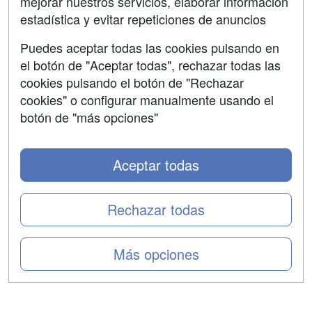
mejorar nuestros servicios, elaborar información
Confidencialidad
estadística y evitar repeticiones de anuncios
Aviso legal
Puedes aceptar todas las cookies pulsando en
Copyleft
el botón de "Aceptar todas", rechazar todas las
cookies pulsando el botón de "Rechazar
cookies" o configurar manualmente usando el
botón de "más opciones"
Grupo formazion:
Aceptar todas
Rechazar todas
Más opciones
Copyright 2000-2026 Formazion Web, S.L. - Calle