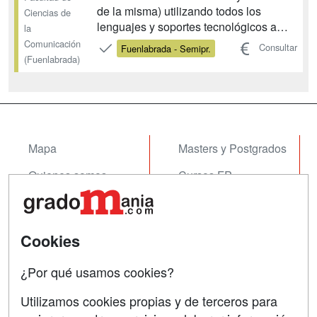
de la misma) utilizando todos los
Ciencias de
lenguajes y soportes tecnológicos a
la
disposición del periodismo en la
Comunicación
Consultar
Fuenlabrada - Semipr.
actualidad (prensa, radio, televisión y
(Fuenlabrada)
redes). Sobre el contexto específico de
la profesión, en sus dimensiones
teórica, histórica, jurídic...
Mapa
Masters y Postgrados
Quienes somos
Cursos FP
Tarifas publicidad
Conferencias
Acceso Usuarios
Cursos de Formación
Cookies
Acceso Centros
Oposiciones
¿Por qué usamos cookies?
SÍGUENOS EN:
Contactar
Utilizamos cookies propias y de terceros para