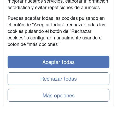
mejorar nuestros servicios, elaborar información
Confidencialidad
estadística y evitar repeticiones de anuncios
Aviso legal
Puedes aceptar todas las cookies pulsando en
Copyleft
el botón de "Aceptar todas", rechazar todas las
cookies pulsando el botón de "Rechazar
cookies" o configurar manualmente usando el
botón de "más opciones"
Grupo formazion:
Aceptar todas
Rechazar todas
Más opciones
Copyright 2000-2026 Formazion Web, S.L. - Calle