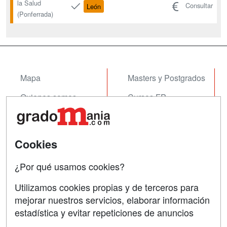
la Salud
Consultar
León
(Ponferrada)
Mapa
Masters y Postgrados
Quienes somos
Cursos FP
Tarifas publicidad
Conferencias
Acceso Usuarios
Cursos de Formación
Cookies
Acceso Centros
Oposiciones
¿Por qué usamos cookies?
SÍGUENOS EN:
Contactar
Utilizamos cookies propias y de terceros para
mejorar nuestros servicios, elaborar información
Confidencialidad
estadística y evitar repeticiones de anuncios
Aviso legal