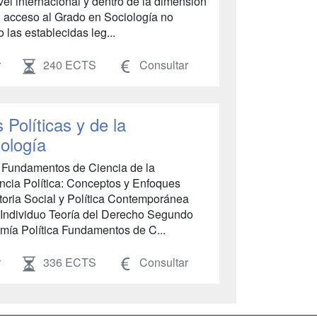
el internacional y dentro de la dimensión
l acceso al Grado en Sociología no
 las establecidas leg...
r
240 ECTS
Consultar
Políticas y de la
iología
Fundamentos de Ciencia de la
cia Política: Conceptos y Enfoques
toria Social y Política Contemporánea
n-Individuo Teoría del Derecho Segundo
mía Política Fundamentos de C...
r
336 ECTS
Consultar