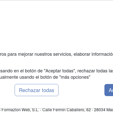
a
Masters y
Contactar
Postgrados
enes somos
Confidenciali
Cursos FP
fas publicidad
Aviso legal
Conferencias
so Usuarios
Copyleft
Cursos de
so Centros
Formación
ros para mejorar nuestros servicios, elaborar información
Oposiciones
sando en el botón de "Aceptar todas", rechazar todas la
nualmente usando el botón de "más opciones"
Rechazar todas
A
Formazion Web, S.L. - Calle Fermín Caballero, 62 - 28034 Mad