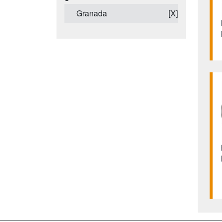
Granada
[X]