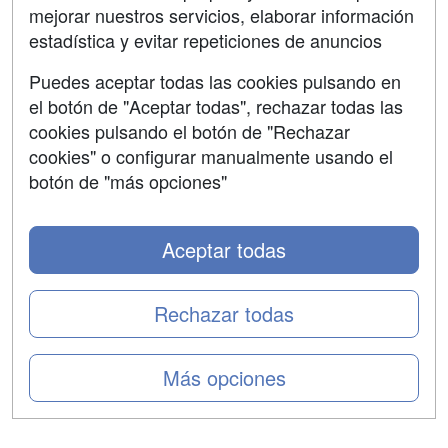
mejorar nuestros servicios, elaborar información
Confidencialidad
estadística y evitar repeticiones de anuncios
Aviso legal
Puedes aceptar todas las cookies pulsando en
Copyleft
el botón de "Aceptar todas", rechazar todas las
cookies pulsando el botón de "Rechazar
cookies" o configurar manualmente usando el
botón de "más opciones"
Grupo formazion:
Aceptar todas
Rechazar todas
Más opciones
Copyright 2000-2026 Formazion Web, S.L. - Calle