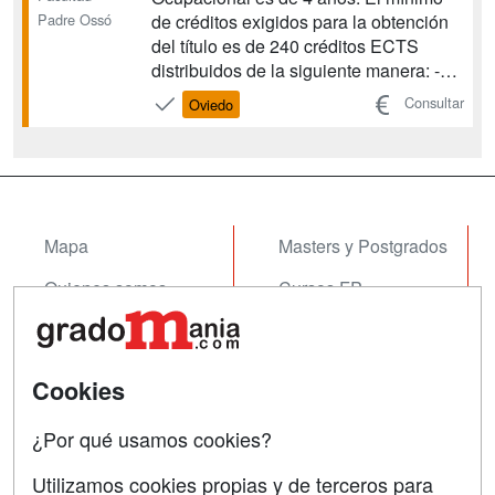
Padre Ossó
de créditos exigidos para la obtención
del título es de 240 créditos ECTS
distribuidos de la siguiente manera: -
Formación Básica 60 ECTS -
Consultar
Oviedo
Obligatorias 114 ECTS - Optativas 12
ECTS - Prácticas Externas Obligatorias
45 ECTS - Trabajo Fin de Grado 9
ECTS...
Mapa
Masters y Postgrados
Quienes somos
Cursos FP
Tarifas publicidad
Conferencias
Acceso Usuarios
Cursos de Formación
Cookies
Acceso Centros
Oposiciones
¿Por qué usamos cookies?
SÍGUENOS EN:
Contactar
Utilizamos cookies propias y de terceros para