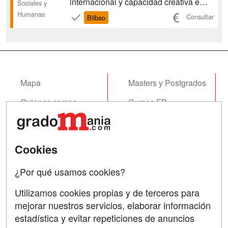
internacional y capacidad creativa e
Sociales y
innovadora, el Grado en Turismo se
Humanas
Consultar
Bilbao
ajusta a ti. Uno de los principales
objetivos de este grado es que
adquieras las competencias necesarias
para intervenir en el ...
Mapa
Masters y Postgrados
Quienes somos
Cursos FP
Tarifas publicidad
Conferencias
Acceso Usuarios
Cursos de Formación
Cookies
Acceso Centros
Oposiciones
¿Por qué usamos cookies?
SÍGUENOS EN:
Contactar
Utilizamos cookies propias y de terceros para
mejorar nuestros servicios, elaborar información
Confidencialidad
estadística y evitar repeticiones de anuncios