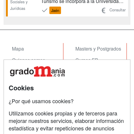
Turismo se incorpora a la Universidad
Sociales y
de Jaén, como respuesta a la demanda
Jurídicas
Consultar
Jaén
de profesionales especialistas en el
sector turístico. La finalidad de los
estudios es crear expertos capaces de
gestionar empresas de c...
Mapa
Masters y Postgrados
Quienes somos
Cursos FP
Tarifas publicidad
Conferencias
Acceso Usuarios
Cursos de Formación
Cookies
Acceso Centros
Oposiciones
¿Por qué usamos cookies?
SÍGUENOS EN:
Contactar
Utilizamos cookies propias y de terceros para
mejorar nuestros servicios, elaborar información
Confidencialidad
estadística y evitar repeticiones de anuncios