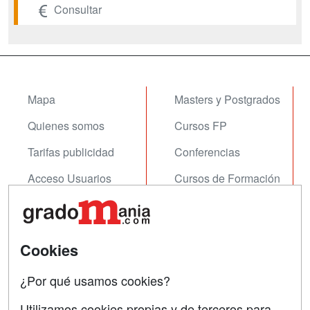
Consultar
Mapa
Masters y Postgrados
Quienes somos
Cursos FP
Tarifas publicidad
Conferencias
Acceso Usuarios
Cursos de Formación
Acceso Centros
Oposiciones
SÍGUENOS EN:
Contactar
Cookies
Confidencialidad
¿Por qué usamos cookies?
Aviso legal
Utilizamos cookies propias y de terceros para