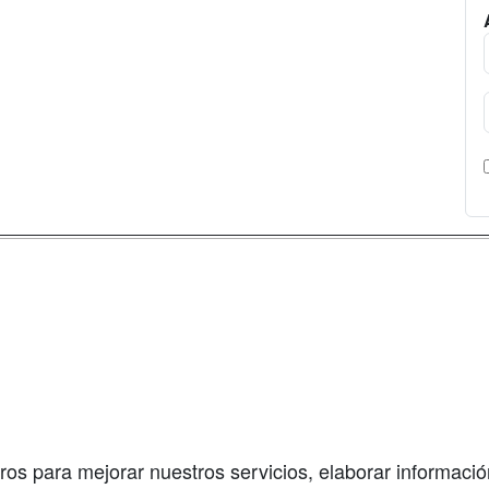
a
Masters y
Contactar
Postgrados
enes somos
Confidenciali
Cursos FP
fas publicidad
Aviso legal
Conferencias
so Usuarios
Copyleft
Cursos de
so Centros
Formación
ros para mejorar nuestros servicios, elaborar información