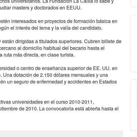
hos universitarios. La Fundación La Caixa lo sabe y
studiar masters y doctorados en EEUU.
stén interesados en proyectos de formación básica en
egún el interés del tema y la valía del candidato.
están dirigidas a titulados superiores. Cubren billete de
ercano al domicilio habitual del becario hasta el
 ruta más directa, en clase turista.
versidad o centro de enseñanza superior de EE. UU. en
te. Una dotación de 2.150 dólares mensuales y una
mbién un seguro de enfermedad y accidentes en Estados
ctivas universidades en el curso 2010-2011,
tiembre de 2010. La convocatoria está abierta hasta el