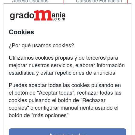
Acceso Usuarios
Cursos de Formación
Acceso Centros
Oposiciones
SÍGUENOS EN:
Contactar
Cookies
Confidencialidad
¿Por qué usamos cookies?
Aviso legal
Utilizamos cookies propias y de terceros para
mejorar nuestros servicios, elaborar información
Copyleft
estadística y evitar repeticiones de anuncios
Puedes aceptar todas las cookies pulsando en
el botón de "Aceptar todas", rechazar todas las
Grupo formazion:
cookies pulsando el botón de "Rechazar
cookies" o configurar manualmente usando el
botón de "más opciones"