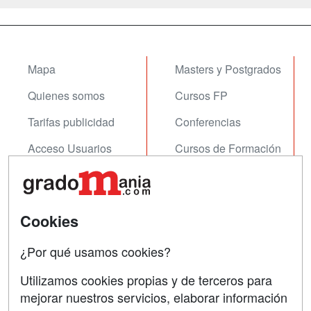
Mapa
Masters y Postgrados
Quienes somos
Cursos FP
Tarifas publicidad
Conferencias
Acceso Usuarios
Cursos de Formación
Acceso Centros
Oposiciones
SÍGUENOS EN:
Contactar
Cookies
Confidencialidad
¿Por qué usamos cookies?
Aviso legal
Utilizamos cookies propias y de terceros para
Copyleft
mejorar nuestros servicios, elaborar información