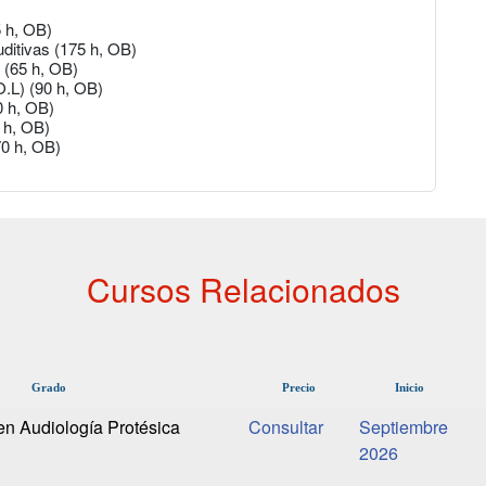
5 h, OB)
uditivas (175 h, OB)
 (65 h, OB)
O.L) (90 h, OB)
0 h, OB)
 h, OB)
70 h, OB)
Cursos Relacionados
Grado
Precio
Inicio
en Audiología Protésica
Septiembre
2026