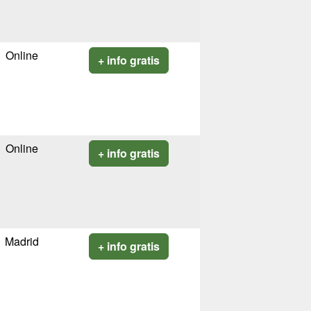
Online
+ info gratis
Online
+ info gratis
Madrid
+ info gratis