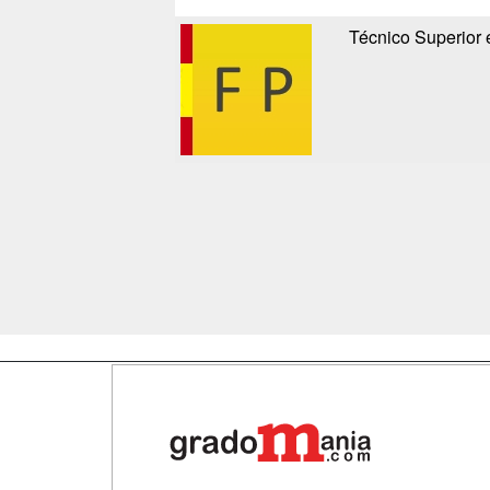
Técnico Superior 
Map
Qui
Tari