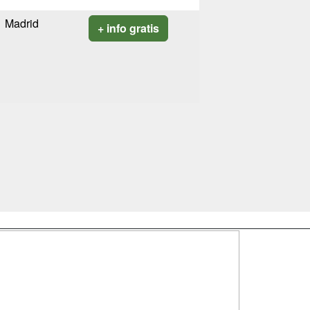
Madrid
+ info gratis
SÍGUENOS EN:
dad