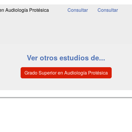
en Audiología Protésica
Ver otros estudios de...
Grado Superior en Audiología Protésica
a
Masters y
Contactar
Postgrados
enes somos
Confidenciali
Cursos FP
fas publicidad
Aviso legal