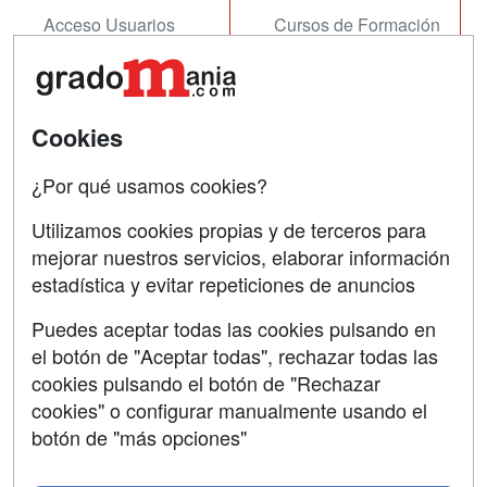
Acceso Usuarios
Cursos de Formación
Acceso Centros
Oposiciones
SÍGUENOS EN:
Contactar
Cookies
Confidencialidad
¿Por qué usamos cookies?
Aviso legal
Utilizamos cookies propias y de terceros para
mejorar nuestros servicios, elaborar información
Copyleft
estadística y evitar repeticiones de anuncios
Puedes aceptar todas las cookies pulsando en
el botón de "Aceptar todas", rechazar todas las
Grupo formazion:
cookies pulsando el botón de "Rechazar
cookies" o configurar manualmente usando el
botón de "más opciones"