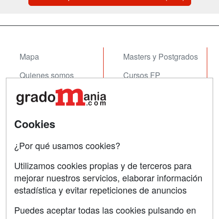
Mapa
Masters y Postgrados
Quienes somos
Cursos FP
Tarifas publicidad
Conferencias
Acceso Usuarios
Cursos de Formación
Cookies
Acceso Centros
Oposiciones
¿Por qué usamos cookies?
SÍGUENOS EN:
Contactar
Utilizamos cookies propias y de terceros para
mejorar nuestros servicios, elaborar información
Confidencialidad
estadística y evitar repeticiones de anuncios
Aviso legal
Puedes aceptar todas las cookies pulsando en
Copyleft