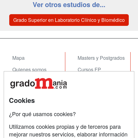
Ver otros estudios de...
Grado Superior en Laboratorio Clínico y Biomédico
Mapa
Masters y Postgrados
Quienes somos
Cursos FP
Tarifas publicidad
Conferencias
Acceso Usuarios
Cursos de Formación
Cookies
Acceso Centros
Oposiciones
¿Por qué usamos cookies?
SÍGUENOS EN:
Contactar
Utilizamos cookies propias y de terceros para
mejorar nuestros servicios, elaborar información
Confidencialidad