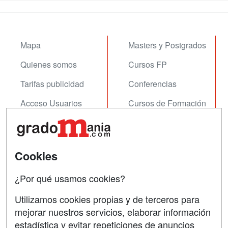
Mapa
Masters y Postgrados
Quienes somos
Cursos FP
Tarifas publicidad
Conferencias
Acceso Usuarios
Cursos de Formación
Acceso Centros
Oposiciones
SÍGUENOS EN:
Contactar
Cookies
Confidencialidad
¿Por qué usamos cookies?
Aviso legal
Utilizamos cookies propias y de terceros para
mejorar nuestros servicios, elaborar información
Copyleft
estadística y evitar repeticiones de anuncios