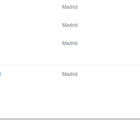
Madrid
Madrid
Madrid
l
Madrid
a
Masters y
Contactar
Postgrados