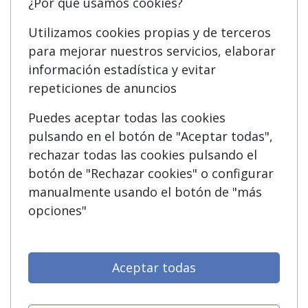
¿Por qué usamos cookies?
Quienes somos
Cursos FP
Tarifas publicidad
Conferencias
Utilizamos cookies propias y de terceros
para mejorar nuestros servicios, elaborar
Acceso Usuarios
Cursos de Formación
información estadística y evitar
Acceso Centros
Oposiciones
repeticiones de anuncios
Puedes aceptar todas las cookies
SÍGUENOS EN:
Contactar
pulsando en el botón de "Aceptar todas",
rechazar todas las cookies pulsando el
Confidencialidad
botón de "Rechazar cookies" o configurar
Aviso legal
manualmente usando el botón de "más
opciones"
Copyleft
Aceptar todas
Grupo formazion: