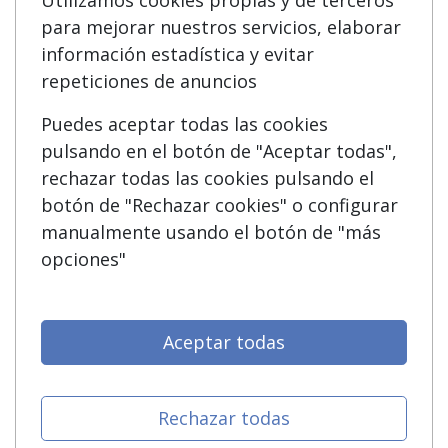
Utilizamos cookies propias y de terceros
para mejorar nuestros servicios, elaborar
Acceso Usuarios
Cursos de Formación
información estadística y evitar
Acceso Centros
Oposiciones
repeticiones de anuncios
Puedes aceptar todas las cookies
SÍGUENOS EN:
Contactar
pulsando en el botón de "Aceptar todas",
rechazar todas las cookies pulsando el
Confidencialidad
botón de "Rechazar cookies" o configurar
Aviso legal
manualmente usando el botón de "más
opciones"
Copyleft
Aceptar todas
Grupo formazion:
Rechazar todas