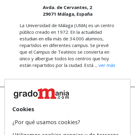
Avda. de Cervantes, 2
29071
Málaga,
España
La Universidad de Málaga (UMA) es un centro
público creado en 1972. En la actualidad
estudian en ella más de 34.000 alumnos,
repartidos en diferentes campus. Se prevé
que el Campus de Teatinos se convierta en
único y albergue todos los centros que hoy
están repartidos por la ciudad. Está ...
ver más
Cookies
Mapa
Masters y Postgrados
¿Por qué usamos cookies?
Quienes somos
Cursos FP
Tarifas publicidad
Conferencias