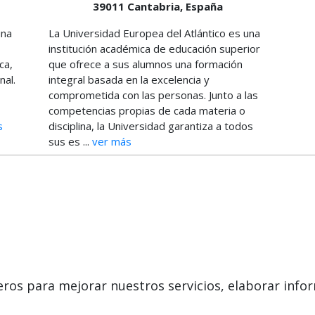
39011
Cantabria,
España
una
La Universidad Europea del Atlántico es una
institución académica de educación superior
ca,
que ofrece a sus alumnos una formación
nal.
integral basada en la excelencia y
comprometida con las personas. Junto a las
competencias propias de cada materia o
s
disciplina, la Universidad garantiza a todos
sus es ...
ver más
SÍ
Masters y Postgrados
Contactar
Cursos FP
Confidencialidad
eros para mejorar nuestros servicios, elaborar infor
Conferencias
Aviso legal
Cursos de Formación
Copyleft