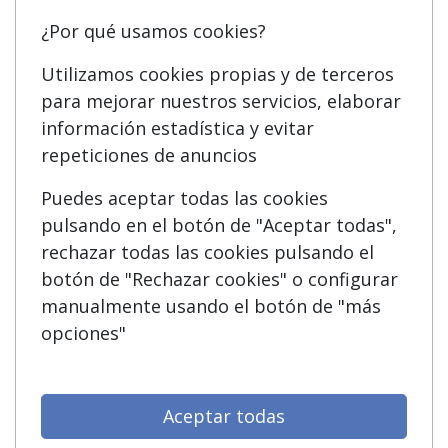
¿Por qué usamos cookies?
Quienes somos
Cursos FP
Tarifas publicidad
Conferencias
Utilizamos cookies propias y de terceros
para mejorar nuestros servicios, elaborar
Acceso Usuarios
Cursos de Formación
información estadística y evitar
Acceso Centros
Oposiciones
repeticiones de anuncios
Puedes aceptar todas las cookies
SÍGUENOS EN:
Contactar
pulsando en el botón de "Aceptar todas",
rechazar todas las cookies pulsando el
Confidencialidad
botón de "Rechazar cookies" o configurar
Aviso legal
manualmente usando el botón de "más
opciones"
Copyleft
Aceptar todas
Grupo formazion: