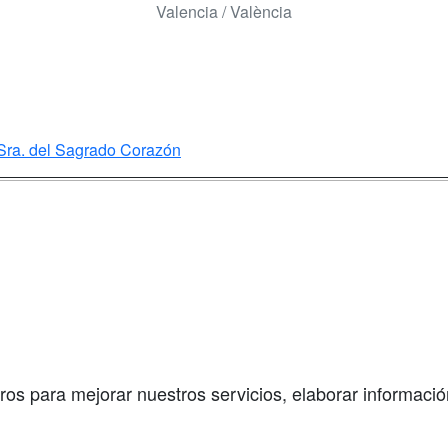
Valencia / València
 Sra. del Sagrado Corazón
a
Masters y
Contactar
Postgrados
enes somos
Confidenciali
Cursos FP
fas publicidad
Aviso legal
Conferencias
so Usuarios
Copyleft
Cursos de
so Centros
Formación
ros para mejorar nuestros servicios, elaborar información
Oposiciones