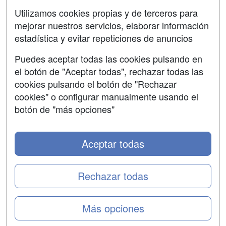
Aviso legal
Utilizamos cookies propias y de terceros para
Copyleft
mejorar nuestros servicios, elaborar información
estadística y evitar repeticiones de anuncios
Puedes aceptar todas las cookies pulsando en
el botón de "Aceptar todas", rechazar todas las
Grupo formazion:
cookies pulsando el botón de "Rechazar
cookies" o configurar manualmente usando el
botón de "más opciones"
Aceptar todas
Rechazar todas
Copyright 2000-2026 Formazion Web, S.L. - Calle
Fermín Caballero, 62 - 28034 Madrid Tel: 91 533 70 78
Más opciones