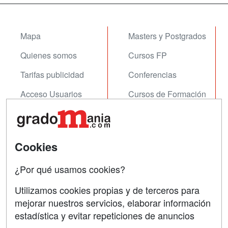
Mapa
Masters y Postgrados
Quienes somos
Cursos FP
Tarifas publicidad
Conferencias
Acceso Usuarios
Cursos de Formación
Acceso Centros
Oposiciones
SÍGUENOS EN:
Contactar
Cookies
Confidencialidad
¿Por qué usamos cookies?
Aviso legal
Utilizamos cookies propias y de terceros para
mejorar nuestros servicios, elaborar información
Copyleft
estadística y evitar repeticiones de anuncios